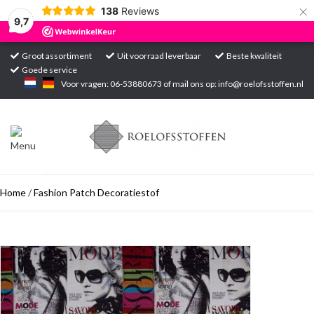
×
138
Reviews
9,7
Groot assortiment
Uit voorraad leverbaar
Beste kwaliteit
Goede service
Home
Voor vragen: 06-53880673 of mail ons op:
info@roelofsstoffen.nl
Assortiment
Blogs
Home
/
Fashion Patch Decoratiestof
Projecten
Contact
Markten