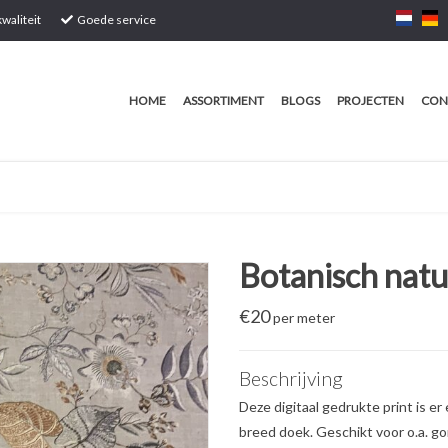
waliteit
Goede service
HOME
ASSORTIMENT
BLOGS
PROJECTEN
CON
Botanisch natu
€
20
per meter
Beschrijving
Deze digitaal gedrukte print is er
breed doek. Geschikt voor o.a. go