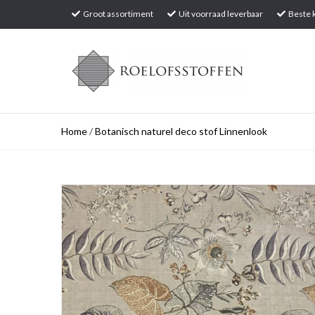
Groot assortiment
Uit voorraad leverbaar
Beste k
Home
/
Botanisch naturel deco stof Linnenlook