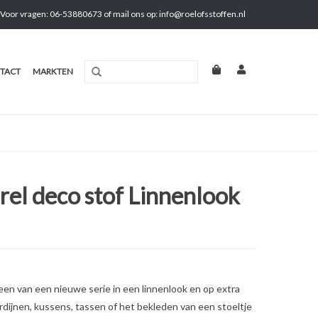
Voor vragen: 06-53880673 of mail ons op:
info@roelofsstoffen.nl
TACT
MARKTEN
rel deco stof Linnenlook
 een van een nieuwe serie in een linnenlook en op extra
rdijnen, kussens, tassen of het bekleden van een stoeltje