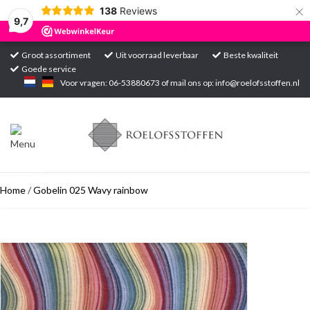
×
138
Reviews
9,7
Groot assortiment
Uit voorraad leverbaar
Beste kwaliteit
Goede service
Home
Voor vragen: 06-53880673 of mail ons op:
info@roelofsstoffen.nl
Assortiment
Blogs
Home
/
Gobelin 025 Wavy rainbow
Projecten
Contact
Markten