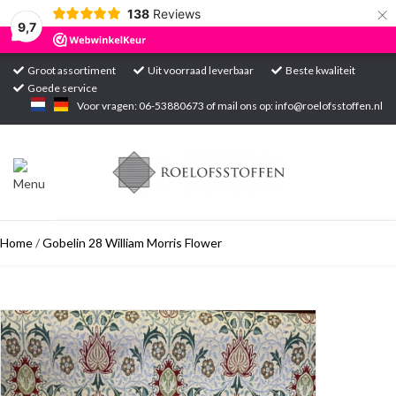
×
138
Reviews
9,7
Groot assortiment
Uit voorraad leverbaar
Beste kwaliteit
Goede service
Home
Voor vragen: 06-53880673 of mail ons op:
info@roelofsstoffen.nl
Assortiment
Blogs
Home
/
Gobelin 28 William Morris Flower
Projecten
Contact
Markten