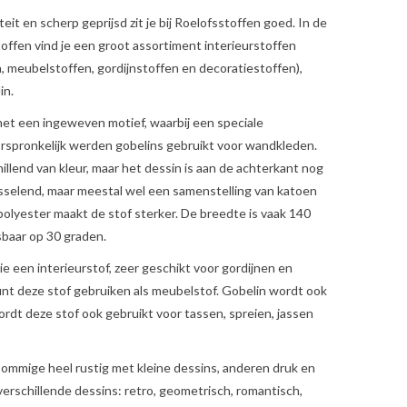
it en scherp geprijsd zit je bij Roelofsstoffen goed. In de
offen vind je een groot assortiment interieurstoffen
, meubelstoffen, gordijnstoffen en decoratiestoffen),
in.
et een ingeweven motief, waarbij een speciale
rspronkelijk werden gobelins gebruikt voor wandkleden.
illend van kleur, maar het dessin is aan de achterkant nog
wisselend, maar meestal wel een samenstelling van katoen
olyester maakt de stof sterker. De breedte is vaak 140
sbaar op 30 graden.
tie een interieurstof, zeer geschikt voor gordijnen en
nt deze stof gebruiken als meubelstof. Gobelin wordt ook
wordt deze stof ook gebruikt voor tassen, spreien, jassen
, sommige heel rustig met kleine dessins, anderen druk en
verschillende dessins:
retro, geometrisch, romantisch,