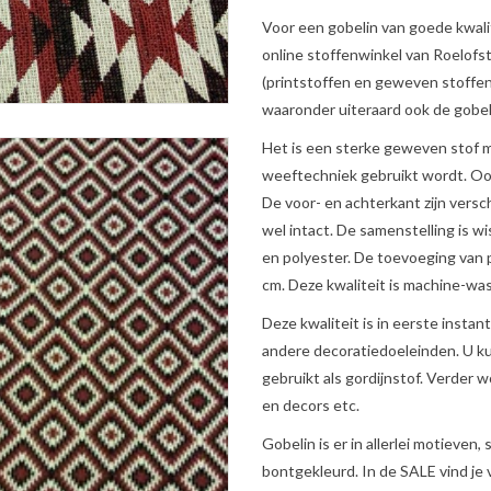
Voor een gobelin van goede kwalite
online stoffenwinkel van Roelofst
(printstoffen en geweven stoffen
waaronder uiteraard ook de gobel
Het is een sterke geweven stof m
weeftechniek gebruikt wordt. Oo
De voor- en achterkant zijn versch
wel intact. De samenstelling is 
en polyester. De toevoeging van p
cm. Deze kwaliteit is machine-wa
Deze kwaliteit is in eerste instan
andere decoratiedoeleinden. U ku
gebruikt als gordijnstof. Verder 
en decors etc.
Gobelin is er in allerlei motieven
bontgekleurd. In de
SALE
vind je 