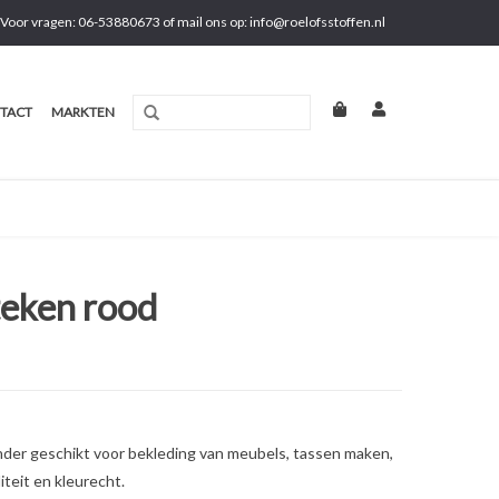
Voor vragen: 06-53880673 of mail ons op:
info@roelofsstoffen.nl
TACT
MARKTEN
teken rood
onder geschikt voor bekleding van meubels, tassen maken,
teit en kleurecht.