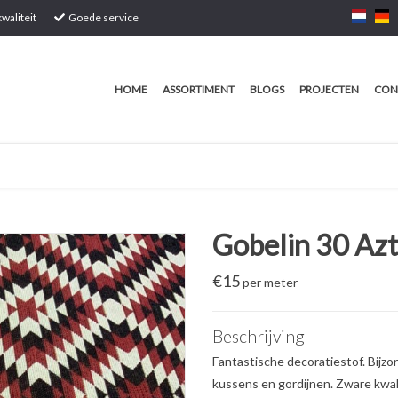
waliteit
Goede service
HOME
ASSORTIMENT
BLOGS
PROJECTEN
CON
Gobelin 30 Az
€
15
per meter
Beschrijving
Fantastische decoratiestof. Bijz
kussens en gordijnen. Zware kwali