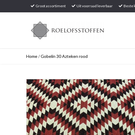
Groot assortiment
Uit voorraad leverbaar
Beste k
Home
/
Gobelin 30 Azteken rood