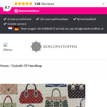
×
138
Reviews
9,7
Groot assortiment
Uit voorraad leverbaar
Beste kwaliteit
Goede service
Home
Voor vragen: 06-53880673 of mail ons op:
info@roelofsstoffen.nl
Assortiment
Blogs
Home
/
Gobelin 39 Handbag
Projecten
Contact
Markten