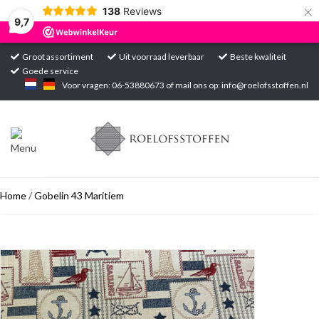
×
138
Reviews
9,7
Groot assortiment
Uit voorraad leverbaar
Beste kwaliteit
Goede service
Home
Voor vragen: 06-53880673 of mail ons op:
info@roelofsstoffen.nl
Assortiment
Blogs
Home
/
Gobelin 43 Maritiem
Projecten
Contact
Markten