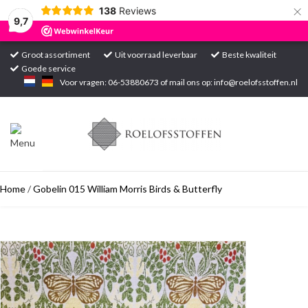
×
138
Reviews
9,7
Groot assortiment
Uit voorraad leverbaar
Beste kwaliteit
Goede service
Home
Voor vragen: 06-53880673 of mail ons op:
info@roelofsstoffen.nl
Assortiment
Blogs
Home
/
Gobelin 015 William Morris Birds & Butterfly
Projecten
Contact
Markten