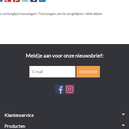
Kleurrijk zoals U ook van ons gewend bent en prima wasbaar tot 60
graden.
n verlanglijst toevoegen
/
Toevoegen om te vergelijken
/
Afdrukken
Meld je aan voor onze nieuwsbrief:
ABONNEER
Klantenservice
Producten