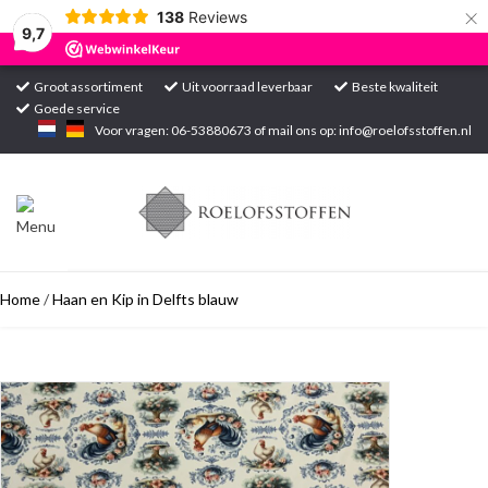
×
138
Reviews
9,7
Groot assortiment
Uit voorraad leverbaar
Beste kwaliteit
Goede service
Home
Voor vragen: 06-53880673 of mail ons op:
info@roelofsstoffen.nl
Assortiment
Blogs
Home
/
Haan en Kip in Delfts blauw
Projecten
Contact
Markten