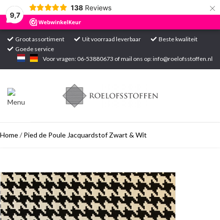
×
138
Reviews
9,7
Groot assortiment
Uit voorraad leverbaar
Beste kwaliteit
Goede service
Home
Voor vragen: 06-53880673 of mail ons op:
info@roelofsstoffen.nl
Assortiment
Blogs
Home
/
Pied de Poule Jacquardstof Zwart & Wit
Projecten
Contact
Markten