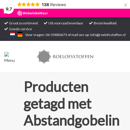
×
138
Reviews
9,7
Groot assortiment
Uit voorraad leverbaar
Beste kwaliteit
Goede service
Home
Voor vragen: 06-53880673 of mail ons op:
info@roelofsstoffen.nl
Assortiment
Blogs
Projecten
Producten
Contact
getagd met
Markten
Abstandgobelin