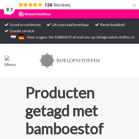
×
138
Reviews
9,7
Groot assortiment
Uit voorraad leverbaar
Beste kwaliteit
Goede service
Home
Voor vragen: 06-53880673 of mail ons op:
info@roelofsstoffen.nl
Assortiment
Blogs
Projecten
Producten
Contact
getagd met
Markten
bamboestof