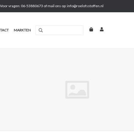
Voor vragen: 06-53880673 of mail ons op:
info@roelofsstoffen.nl
TACT
MARKTEN