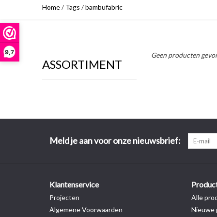
Home
/
Tags
/
bambufabric
9,7
Geen producten gevon
ASSORTIMENT
Meld je aan voor onze nieuwsbrief:
Klantenservice
Produc
Projecten
Alle pro
Algemene Voorwaarden
Nieuwe 