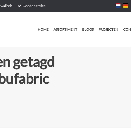
waliteit
Goede service
HOME
ASSORTIMENT
BLOGS
PROJECTEN
CON
n getagd
bufabric