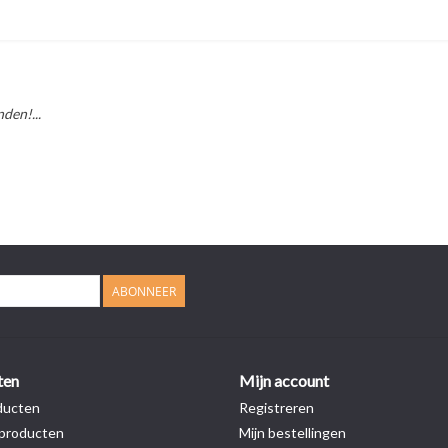
den!...
ABONNEER
ten
Mijn account
ducten
Registreren
producten
Mijn bestellingen