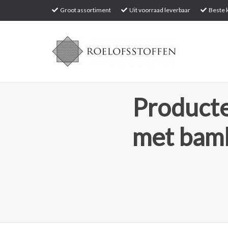
Groot assortiment
Uit voorraad leverbaar
Beste k
Producte
met bam