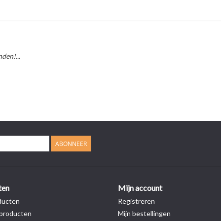
den!...
ABONNEER
ten
Mijn account
ducten
Registreren
producten
Mijn bestellingen