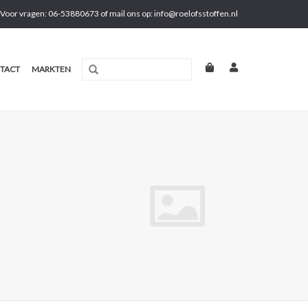
Voor vragen: 06-53880673 of mail ons op:
info@roelofsstoffen.nl
TACT
MARKTEN