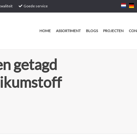
waliteit
Goede service
HOME
ASSORTIMENT
BLOGS
PROJECTEN
CON
n getagd
likumstoff