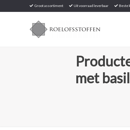
Groot assortiment
Uit voorraad leverbaar
Beste k
Producte
met basi