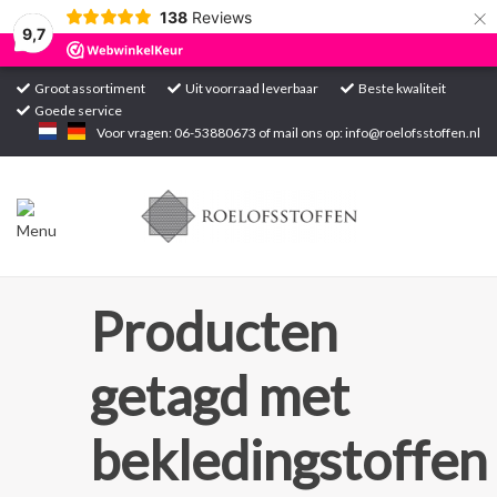
×
138
Reviews
9,7
Groot assortiment
Uit voorraad leverbaar
Beste kwaliteit
Goede service
Home
Voor vragen: 06-53880673 of mail ons op:
info@roelofsstoffen.nl
Assortiment
Blogs
Projecten
Producten
Contact
getagd met
Markten
bekledingstoffen