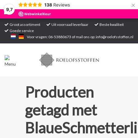
×
138
Reviews
9,7
Groot assortiment
Uit voorraad leverbaar
Beste kwaliteit
Goede service
Home
Voor vragen: 06-53880673 of mail ons op:
info@roelofsstoffen.nl
Assortiment
Blogs
Projecten
Producten
Contact
getagd met
Markten
BlaueSchmetterli