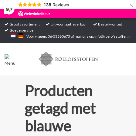
×
138
Reviews
9,7
Groot assortiment
Uit voorraad leverbaar
Beste kwaliteit
Goede service
Home
Voor vragen: 06-53880673 of mail ons op:
info@roelofsstoffen.nl
Assortiment
Blogs
Projecten
Producten
Contact
getagd met
Markten
blauwe