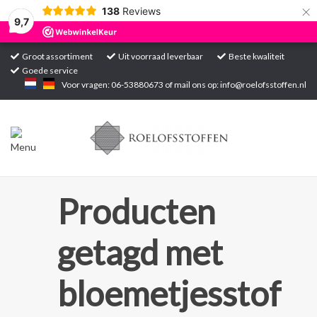
×
138
Reviews
9,7
Groot assortiment
Uit voorraad leverbaar
Beste kwaliteit
Goede service
Home
Voor vragen: 06-53880673 of mail ons op:
info@roelofsstoffen.nl
Assortiment
Blogs
Projecten
Producten
Contact
getagd met
Markten
bloemetjesstof