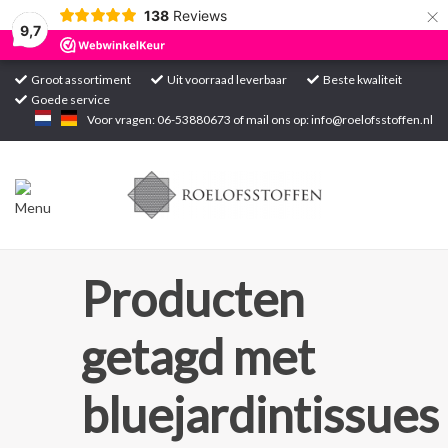
×
138
Reviews
9,7
Groot assortiment
Uit voorraad leverbaar
Beste kwaliteit
Goede service
Home
Voor vragen: 06-53880673 of mail ons op:
info@roelofsstoffen.nl
Assortiment
Blogs
Projecten
Producten
Contact
getagd met
Markten
bluejardintissues