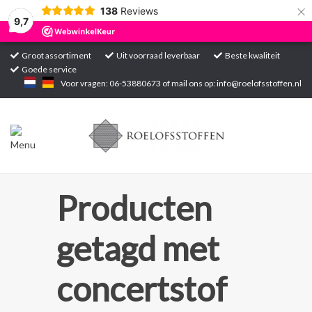
×
138
Reviews
9,7
Groot assortiment
Uit voorraad leverbaar
Beste kwaliteit
Goede service
Home
Voor vragen: 06-53880673 of mail ons op:
info@roelofsstoffen.nl
Assortiment
Blogs
Projecten
Producten
Contact
getagd met
Markten
concertstof