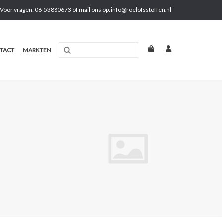
Voor vragen: 06-53880673 of mail ons op:
info@roelofsstoffen.nl
TACT
MARKTEN