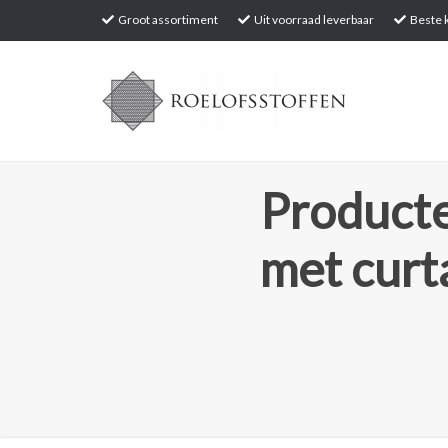
Groot assortiment
Uit voorraad leverbaar
Beste k
Producte
met curt