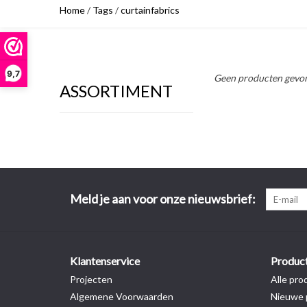
Home
/
Tags
/
curtainfabrics
9,7
Geen producten gevon
ASSORTIMENT
Meld je aan voor onze nieuwsbrief:
Klantenservice
Produc
Projecten
Alle pro
Algemene Voorwaarden
Nieuwe 