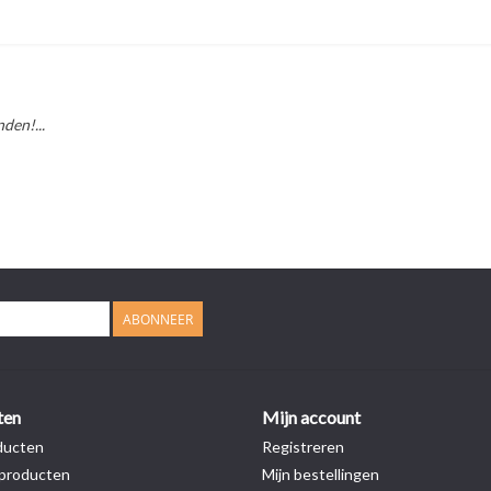
den!...
ABONNEER
ten
Mijn account
ducten
Registreren
producten
Mijn bestellingen