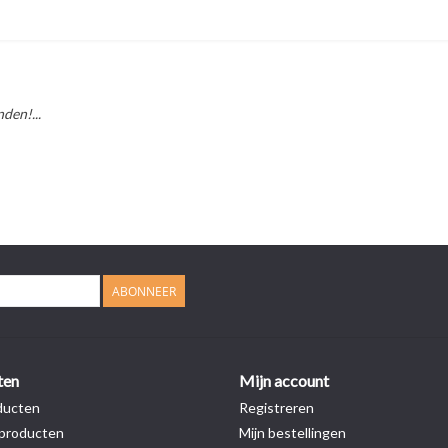
den!...
ABONNEER
ten
Mijn account
ducten
Registreren
producten
Mijn bestellingen