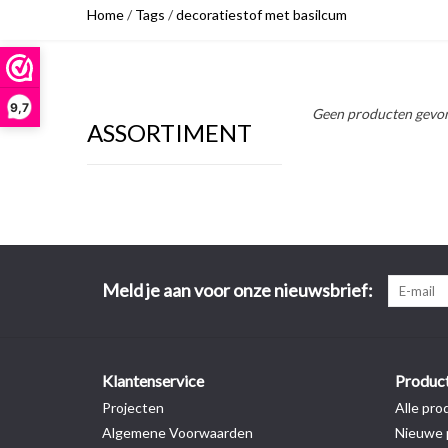
Home
/
Tags
/
decoratiestof met basilcum
9,7
Geen producten gevon
ASSORTIMENT
Meld je aan voor onze nieuwsbrief:
Klantenservice
Produc
Projecten
Alle pro
Algemene Voorwaarden
Nieuwe 