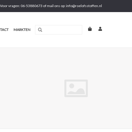
Voor vragen: 06-53880673 of mail ons op:
info@roelofsstoffen.nl
TACT
MARKTEN