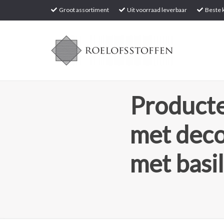
Groot assortiment
Uit voorraad leverbaar
Beste k
Producte
met deco
met basi