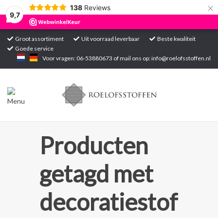
×
138
Reviews
9,7
Groot assortiment
Uit voorraad leverbaar
Beste kwaliteit
Goede service
Home
Voor vragen: 06-53880673 of mail ons op:
info@roelofsstoffen.nl
Assortiment
Blogs
Projecten
Producten
Contact
getagd met
Markten
decoratiestof