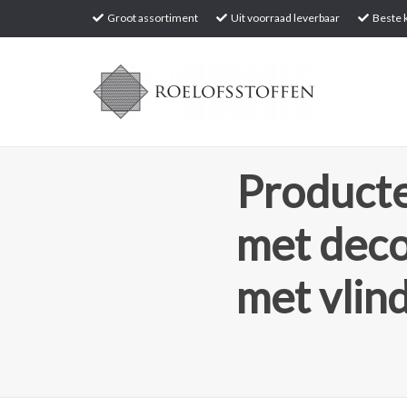
Groot assortiment
Uit voorraad leverbaar
Beste k
Producte
met deco
met vlin