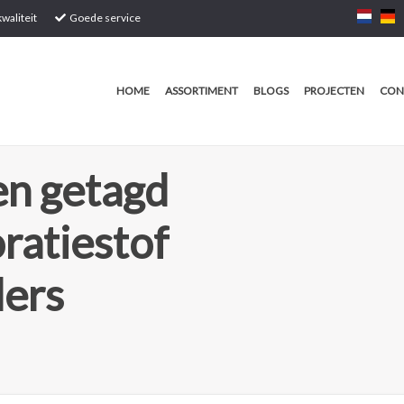
waliteit
Goede service
HOME
ASSORTIMENT
BLOGS
PROJECTEN
CON
n getagd
ratiestof
ders