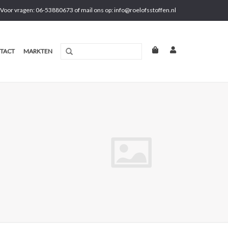
Voor vragen: 06-53880673 of mail ons op:
info@roelofsstoffen.nl
TACT
MARKTEN