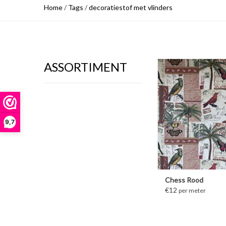
Home
/
Tags
/
decoratiestof met vlinders
ASSORTIMENT
MEER INFORM
9,7
Chess Rood
€12
per meter