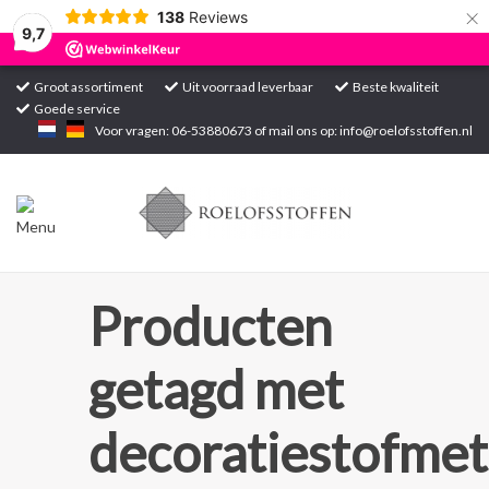
×
138
Reviews
9,7
Groot assortiment
Uit voorraad leverbaar
Beste kwaliteit
Goede service
Home
Voor vragen: 06-53880673 of mail ons op:
info@roelofsstoffen.nl
Assortiment
Blogs
Projecten
Producten
Contact
getagd met
Markten
decoratiestofmet