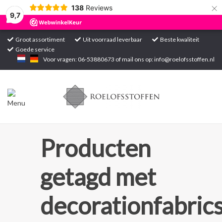
×
138
Reviews
9,7
Groot assortiment
Uit voorraad leverbaar
Beste kwaliteit
Goede service
Home
Voor vragen: 06-53880673 of mail ons op:
info@roelofsstoffen.nl
Assortiment
Blogs
Projecten
Producten
Contact
getagd met
Markten
decorationfabric