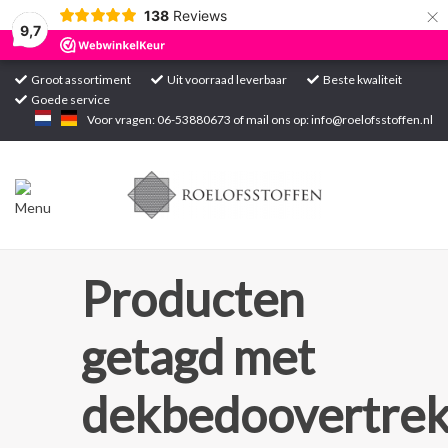
×
138
Reviews
9,7
Groot assortiment
Uit voorraad leverbaar
Beste kwaliteit
Goede service
Home
Voor vragen: 06-53880673 of mail ons op:
info@roelofsstoffen.nl
Assortiment
Blogs
Projecten
Producten
Contact
getagd met
Markten
dekbedoovertre