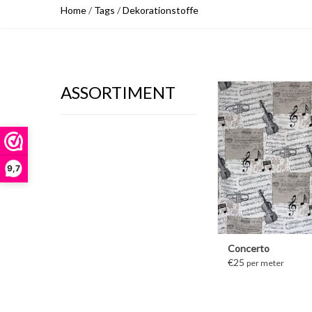
Home
/
Tags
/
Dekorationstoffe
ASSORTIMENT
MEER INFORM
9,7
Concerto
€25
per meter