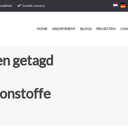
waliteit
Goede service
HOME
ASSORTIMENT
BLOGS
PROJECTEN
CON
n getagd
onstoffe