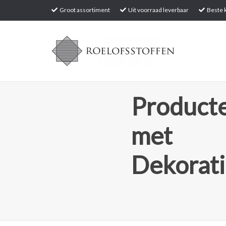
Groot assortiment
Uit voorraad leverbaar
Beste k
Producte
met
Dekorati