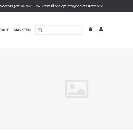
Voor vragen: 06-53880673 of mail ons op:
info@roelofsstoffen.nl
TACT
MARKTEN