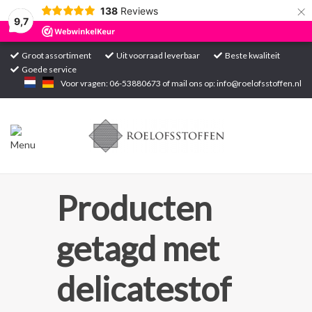
×
138
Reviews
9,7
Groot assortiment
Uit voorraad leverbaar
Beste kwaliteit
Goede service
Home
Voor vragen: 06-53880673 of mail ons op:
info@roelofsstoffen.nl
Assortiment
Blogs
Projecten
Producten
Contact
getagd met
Markten
delicatestof