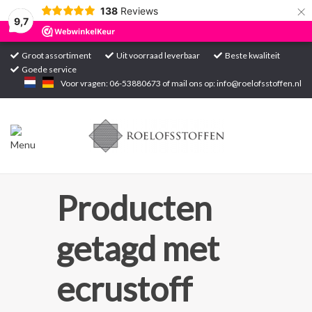
×
138
Reviews
9,7
Groot assortiment
Uit voorraad leverbaar
Beste kwaliteit
Goede service
Home
Voor vragen: 06-53880673 of mail ons op:
info@roelofsstoffen.nl
Assortiment
Blogs
Projecten
Producten
Contact
getagd met
Markten
ecrustoff