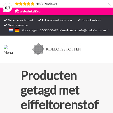
×
138
Reviews
9,7
Groot assortiment
Uit voorraad leverbaar
Beste kwaliteit
Goede service
Home
Voor vragen: 06-53880673 of mail ons op:
info@roelofsstoffen.nl
Assortiment
Blogs
Projecten
Producten
Contact
getagd met
Markten
eiffeltorenstof