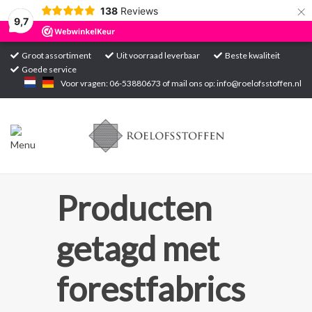
×
138
Reviews
9,7
Groot assortiment
Uit voorraad leverbaar
Beste kwaliteit
Goede service
Home
Voor vragen: 06-53880673 of mail ons op:
info@roelofsstoffen.nl
Assortiment
Blogs
Projecten
Producten
Contact
getagd met
Markten
forestfabrics