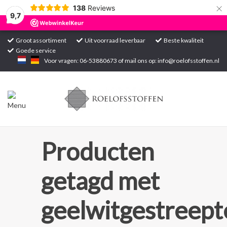
×
138
Reviews
9,7
Groot assortiment
Uit voorraad leverbaar
Beste kwaliteit
Goede service
Home
Voor vragen: 06-53880673 of mail ons op:
info@roelofsstoffen.nl
Assortiment
Blogs
Projecten
Producten
Contact
getagd met
Markten
geelwitgestreept