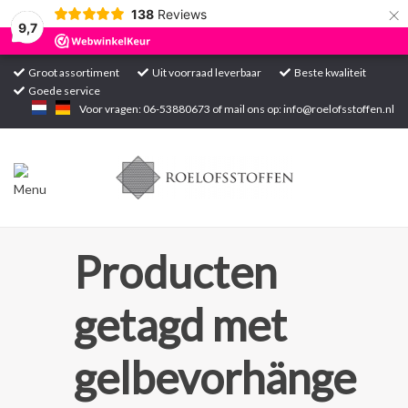
×
138
Reviews
9,7
Groot assortiment
Uit voorraad leverbaar
Beste kwaliteit
Goede service
Home
Voor vragen: 06-53880673 of mail ons op:
info@roelofsstoffen.nl
Assortiment
Blogs
Projecten
Producten
Contact
getagd met
Markten
gelbevorhänge