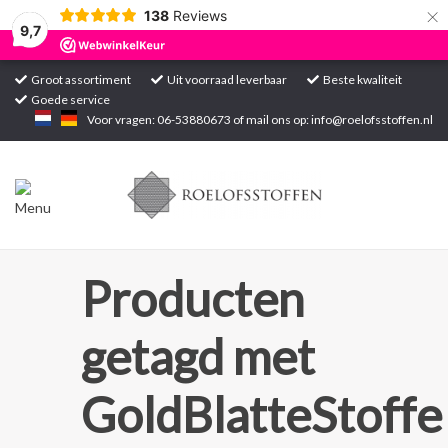
×
138
Reviews
9,7
Groot assortiment
Uit voorraad leverbaar
Beste kwaliteit
Goede service
Home
Voor vragen: 06-53880673 of mail ons op:
info@roelofsstoffen.nl
Assortiment
Blogs
Projecten
Producten
Contact
getagd met
Markten
GoldBlatteStoffe