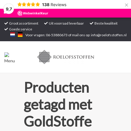
×
138
Reviews
9,7
Groot assortiment
Uit voorraad leverbaar
Beste kwaliteit
Goede service
Home
Voor vragen: 06-53880673 of mail ons op:
info@roelofsstoffen.nl
Assortiment
Blogs
Projecten
Producten
Contact
getagd met
Markten
GoldStoffe