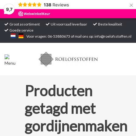
×
138
Reviews
9,7
Groot assortiment
Uit voorraad leverbaar
Beste kwaliteit
Goede service
Home
Voor vragen: 06-53880673 of mail ons op:
info@roelofsstoffen.nl
Assortiment
Blogs
Projecten
Producten
Contact
getagd met
Markten
gordijnenmaken