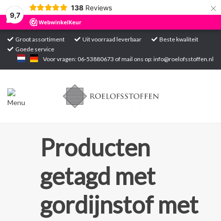
×
138
Reviews
9,7
Groot assortiment
Uit voorraad leverbaar
Beste kwaliteit
Goede service
Home
Voor vragen: 06-53880673 of mail ons op:
info@roelofsstoffen.nl
Assortiment
Blogs
Projecten
Producten
Contact
getagd met
Markten
gordijnstof met