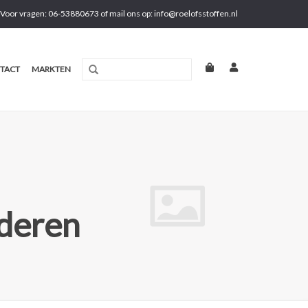
Voor vragen: 06-53880673 of mail ons op:
info@roelofsstoffen.nl
TACT
MARKTEN
aderen