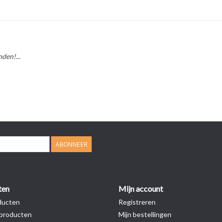
den!...
ABONNEER
ten
Mijn account
ducten
Registreren
producten
Mijn bestellingen