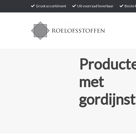
Groot assortiment
Uit voorraad leverbaar
Beste k
Producte
met
gordijns