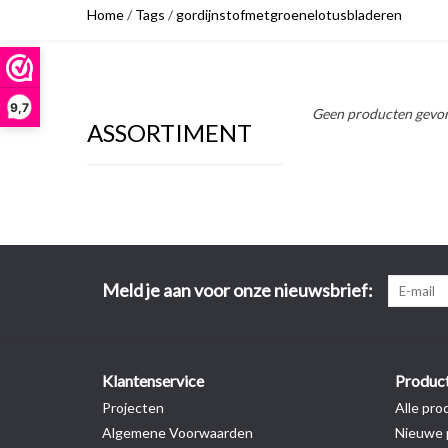
Home
/
Tags
/
gordijnstofmetgroenelotusbladeren
9,7
Geen producten gevon
ASSORTIMENT
Meld je aan voor onze nieuwsbrief:
Klantenservice
Produc
Projecten
Alle pro
Algemene Voorwaarden
Nieuwe 