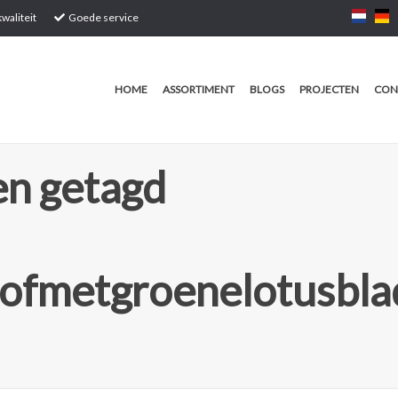
waliteit
Goede service
HOME
ASSORTIMENT
BLOGS
PROJECTEN
CON
n getagd
tofmetgroenelotusbl