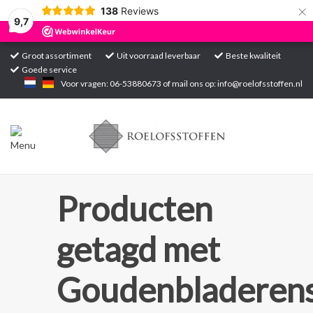
×
138
Reviews
9,7
Groot assortiment
Uit voorraad leverbaar
Beste kwaliteit
Goede service
Home
Voor vragen: 06-53880673 of mail ons op:
info@roelofsstoffen.nl
Assortiment
Blogs
Projecten
Producten
Contact
getagd met
Markten
Goudenbladerens