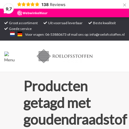
×
138
Reviews
9,7
Groot assortiment
Uit voorraad leverbaar
Beste kwaliteit
Goede service
Home
Voor vragen: 06-53880673 of mail ons op:
info@roelofsstoffen.nl
Assortiment
Blogs
Projecten
Producten
Contact
getagd met
Markten
goudendraadstof