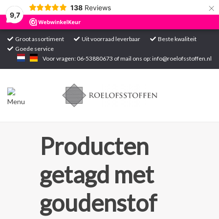
×
138
Reviews
9,7
Groot assortiment
Uit voorraad leverbaar
Beste kwaliteit
Goede service
Home
Voor vragen: 06-53880673 of mail ons op:
info@roelofsstoffen.nl
Assortiment
Blogs
Projecten
Producten
Contact
getagd met
Markten
goudenstof