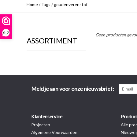
Home
/
Tags
/
goudenverenstof
9,7
Geen producten gevon
ASSORTIMENT
Meld je aan voor onze nieuwsbrief:
Klantenservice
Produc
Projecten
Alle pro
Algemene Voorwaarden
Nieuwe 