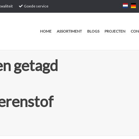
waliteit
Goede service
HOME
ASSORTIMENT
BLOGS
PROJECTEN
CON
n getagd
erenstof