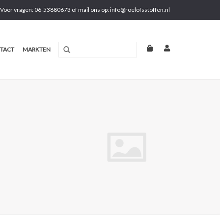
Voor vragen: 06-53880673 of mail ons op:
info@roelofsstoffen.nl
TACT
MARKTEN