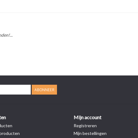
den!...
ABONNEER
ten
Mijn account
ducten
Registreren
producten
Mijn bestellingen