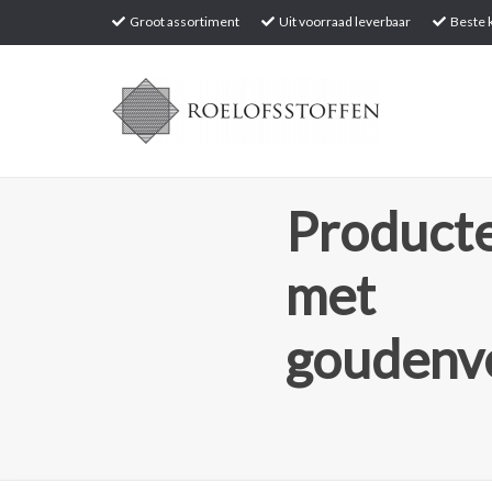
Groot assortiment
Uit voorraad leverbaar
Beste k
Producte
met
goudenv