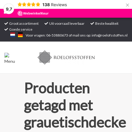
×
138
Reviews
9,7
Groot assortiment
Uit voorraad leverbaar
Beste kwaliteit
Goede service
Home
Voor vragen: 06-53880673 of mail ons op:
info@roelofsstoffen.nl
Assortiment
Blogs
Projecten
Producten
Contact
getagd met
Markten
grauetischdecke