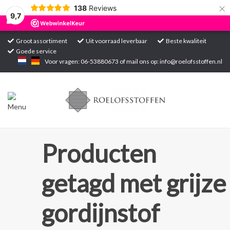
×
138
Reviews
9,7
Groot assortiment
Uit voorraad leverbaar
Beste kwaliteit
Goede service
Home
Voor vragen: 06-53880673 of mail ons op:
info@roelofsstoffen.nl
Assortiment
Blogs
Projecten
Producten
Contact
getagd met grijze
Markten
gordijnstof