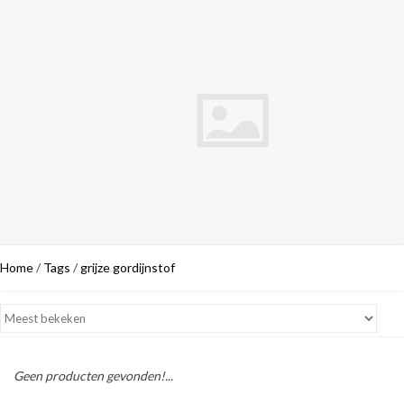
Home
/
Tags
/
grijze gordijnstof
Geen producten gevonden!...