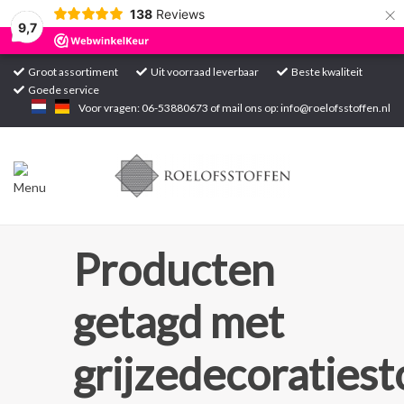
×
138
Reviews
9,7
Groot assortiment
Uit voorraad leverbaar
Beste kwaliteit
Goede service
Home
Voor vragen: 06-53880673 of mail ons op:
info@roelofsstoffen.nl
Assortiment
Blogs
Projecten
Producten
Contact
getagd met
Markten
grijzedecoraties