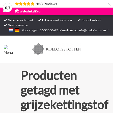
×
138
Reviews
9,7
Groot assortiment
Uit voorraad leverbaar
Beste kwaliteit
Goede service
Home
Voor vragen: 06-53880673 of mail ons op:
info@roelofsstoffen.nl
Assortiment
Blogs
Projecten
Producten
Contact
getagd met
Markten
grijzekettingstof