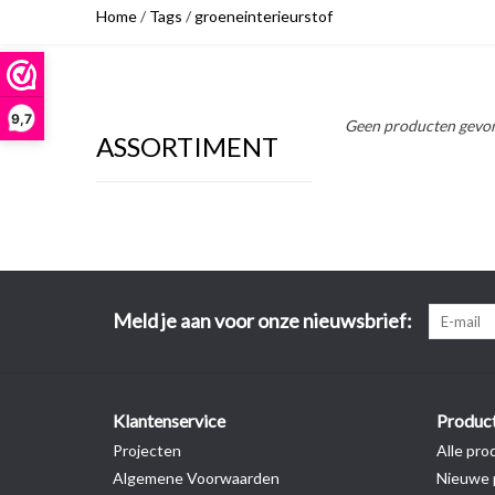
Home
/
Tags
/
groeneinterieurstof
9,7
Geen producten gevon
ASSORTIMENT
Meld je aan voor onze nieuwsbrief:
Klantenservice
Produc
Projecten
Alle pro
Algemene Voorwaarden
Nieuwe 