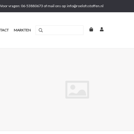
Voor vragen: 06-53880673 of mail ons op:
info@roelofsstoffen.nl
TACT
MARKTEN