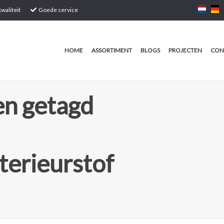
waliteit
Goede service
HOME
ASSORTIMENT
BLOGS
PROJECTEN
CON
n getagd
terieurstof