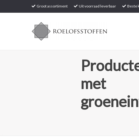
Groot assortiment
Uit voorraad leverbaar
Beste k
Producte
met
groenein