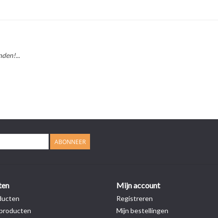
den!...
ABONNEER
ten
Mijn account
ducten
Registreren
producten
Mijn bestellingen