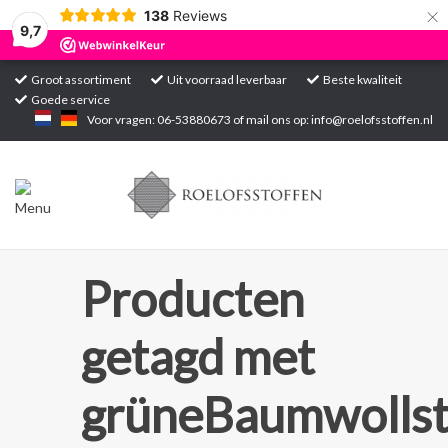
×
138
Reviews
9,7
Groot assortiment
Uit voorraad leverbaar
Beste kwaliteit
Goede service
Home
Voor vragen: 06-53880673 of mail ons op:
info@roelofsstoffen.nl
Assortiment
Blogs
Projecten
Producten
Contact
getagd met
Markten
grüneBaumwollst