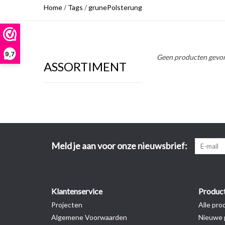
Home
/
Tags
/
grunePolsterung
9,7
Geen producten gevon
ASSORTIMENT
Meld je aan voor onze nieuwsbrief:
Klantenservice
Produc
Projecten
Alle pro
Algemene Voorwaarden
Nieuwe 