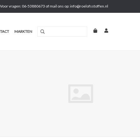
Voor vragen: 06-53880673 of mail ons op:
info@roelofsstoffen.nl
TACT
MARKTEN