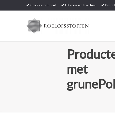
Groot assortiment
Uit voorraad leverbaar
Beste k
Producte
met
grunePol