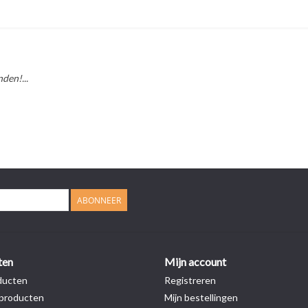
den!...
ABONNEER
ten
Mijn account
ducten
Registreren
producten
Mijn bestellingen