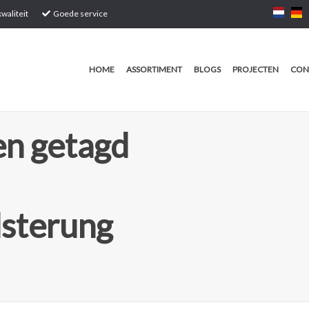
waliteit
Goede service
HOME
ASSORTIMENT
BLOGS
PROJECTEN
CON
n getagd
sterung